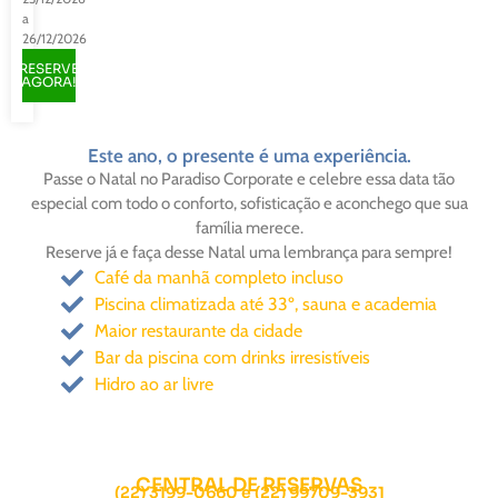
a
26/12/2026
RESERVE
AGORA!
Este ano, o presente é uma experiência.
Passe o Natal no Paradiso Corporate e celebre essa data tão
especial com todo o conforto, sofisticação e aconchego que sua
família merece.
Reserve já e faça desse Natal uma lembrança para sempre!
Café da manhã completo incluso
Piscina climatizada até 33º, sauna e academia
Maior restaurante da cidade
Bar da piscina com drinks irresistíveis
Hidro ao ar livre
CENTRAL DE RESERVAS
(22) 3199-0660 e (22) 99709-3931